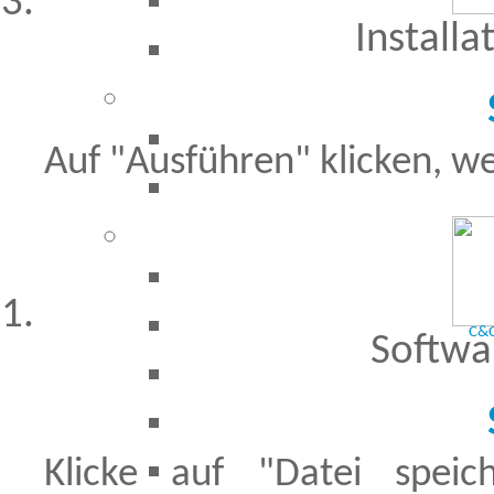
Installa
Auf "Ausführen" klicken, we
C&C
Softwa
Klicke auf "Datei spe