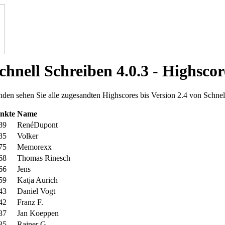
hnell Schreiben 4.0.3 - Highscor
den sehen Sie alle zugesandten Highscores bis Version 2.4 von Schnel
nkte
Name
89
RenéDupont
85
Volker
75
Memorexx
68
Thomas Rinesch
66
Jens
59
Katja Aurich
43
Daniel Vogt
42
Franz F.
37
Jan Koeppen
35
Rainer G.