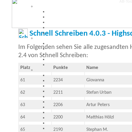
Schnell Schreiben 4.0.3 - Highs
Im Folgenden sehen Sie alle zugesandten H
2.4 von Schnell Schreiben:
Platz
Punkte
Name
61
2234
Giovanna
62
2211
Stefan Urban
63
2206
Artur Peters
64
2200
Matthias Hölzl
65
2190
Stephan M.