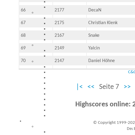
66
2177
DecaN
67
2175
Christian Klenk
68
2167
Snake
69
2149
Yalcin
70
2147
Daniel Höhne
C&C
|<
<<
Seite 7
>>
Highscores online: 
© Copyright 1999-202