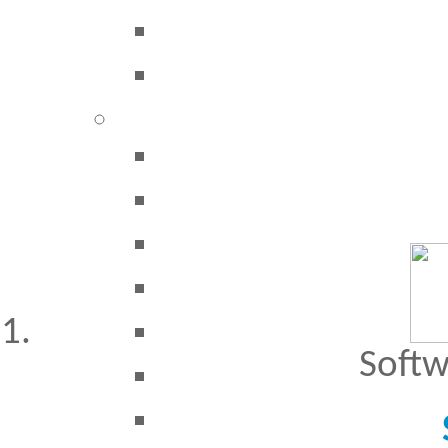
Besucher seit 20.09.1999: 19445582
A
Softw