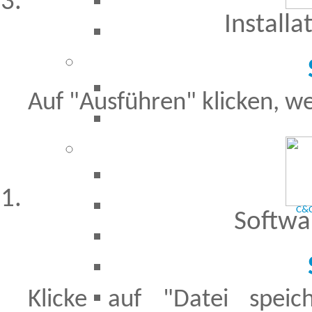
Installa
Auf "Ausführen" klicken, we
C&C
Softwa
Klicke auf "Datei spe